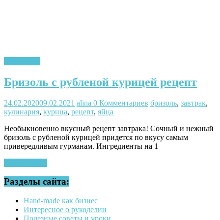
Кулинария
Бризоль с рубленой курицей рецепт
24.02.2020
09.02.2021
alina
0 Комментариев
бризоль
,
завтрак
,
кулинария
,
курица
,
рецепт
,
яйца
Необыкновенно вкусный рецепт завтрака! Сочный и нежный
бризоль с рубленой курицей придется по вкусу самым
привередливым гурманам. Ингредиенты на 1
Читать далее
Разделы сайта:
Hand-made как бизнес
Интересное о рукоделии
Полезные советы и уроки