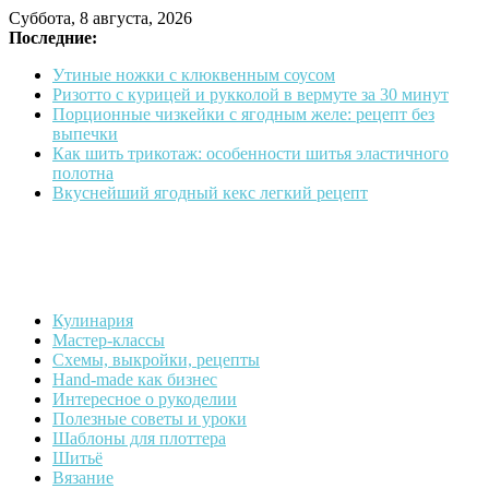
Skip
Суббота, 8 августа, 2026
to
Последние:
content
Утиные ножки с клюквенным соусом
Ризотто с курицей и рукколой в вермуте за 30 минут
Порционные чизкейки с ягодным желе: рецепт без
выпечки
Как шить трикотаж: особенности шитья эластичного
полотна
Вкуснейший ягодный кекс легкий рецепт
Кулинария
Страна
Мастер-классы
увлечений
Схемы, выкройки, рецепты
Hand-made как бизнес
Блог
Интересное о рукоделии
о
Полезные советы и уроки
рукоделии
Шаблоны для плоттера
Шитьё
Вязание