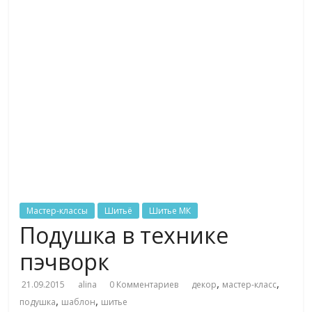
Мастер-классы
Шитьё
Шитье МК
Подушка в технике
пэчворк
,
,
21.09.2015
alina
0 Комментариев
декор
мастер-класс
,
,
подушка
шаблон
шитье