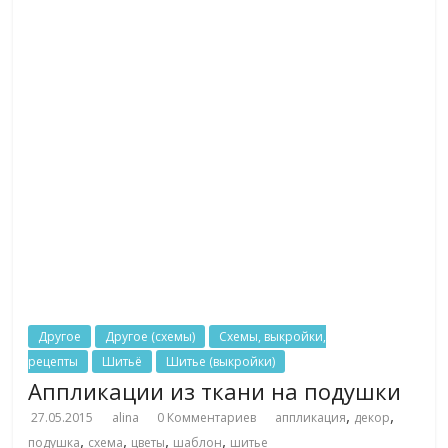
Другое
Другое (схемы)
Схемы, выкройки,
рецепты
Шитьё
Шитье (выкройки)
Аппликации из ткани на подушки
,
,
27.05.2015
alina
0 Комментариев
аппликация
декор
,
,
,
,
подушка
схема
цветы
шаблон
шитье