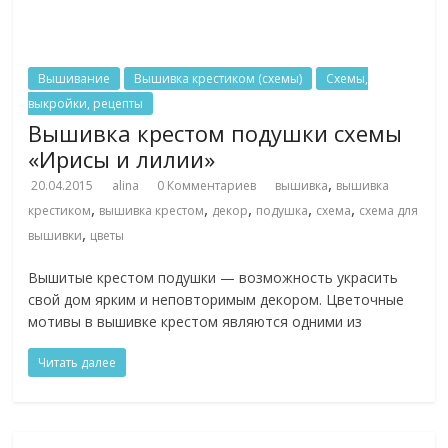
Вышивание
Вышивка крестиком (схемы)
Схемы,
выкройки, рецепты
Вышивка крестом подушки схемы
«Ирисы и лилии»
,
20.04.2015
alina
0 Комментариев
вышивка
вышивка
,
,
,
,
,
крестиком
вышивка крестом
декор
подушка
схема
схема для
,
вышивки
цветы
Вышитые крестом подушки — возможность украсить
свой дом ярким и неповторимым декором. Цветочные
мотивы в вышивке крестом являются одними из
Читать далее