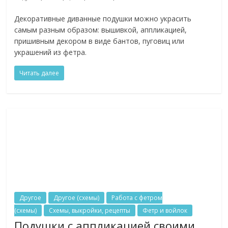
Декоративные диванные подушки можно украсить
самым разным образом: вышивкой, аппликацией,
пришивным декором в виде бантов, пуговиц или
украшений из фетра.
Читать далее
Другое
Другое (схемы)
Работа с фетром
(схемы)
Схемы, выкройки, рецепты
Фетр и войлок
Подушки с аппликацией своими