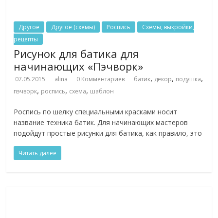
Другое
Другое (схемы)
Роспись
Схемы, выкройки,
рецепты
Рисунок для батика для
начинающих «Пэчворк»
,
,
,
07.05.2015
alina
0 Комментариев
батик
декор
подушка
,
,
,
пэчворк
роспись
схема
шаблон
Роспись по шелку специальными красками носит
название техника батик. Для начинающих мастеров
подойдут простые рисунки для батика, как правило, это
Читать далее