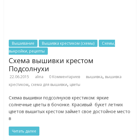
Вышивание
Вышивка крестиком (схемы)
Схемы,
выкройки, рецепты
Схема вышивки крестом
Подсолнухи
,
22.06.2015
alina
0 Комментариев
вышивка
вышивка
,
,
крестиком
схема для вышивки
цветы
Схема вышивки подсолнухов крестиком: яркие
солнечные цветы в бочонке. Красивый букет летних
цветов вышитых крестом займет свое достойное место
в
Читать далее