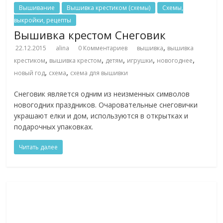
Вышивание
Вышивка крестиком (схемы)
Схемы,
выкройки, рецепты
Вышивка крестом Снеговик
,
22.12.2015
alina
0 Комментариев
вышивка
вышивка
,
,
,
,
,
крестиком
вышивка крестом
детям
игрушки
новогоднее
,
,
новый год
схема
схема для вышивки
Снеговик является одним из неизменных символов
новогодних праздников. Очаровательные снеговички
украшают елки и дом, используются в открытках и
подарочных упаковках.
Читать далее