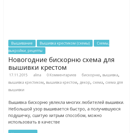
Вышивание
Вышивка крестиком (схемы)
Схемы,
выкройки, рецепты
Новогодние бискорню схема для
вышивки крестом
,
,
17.11.2015
alina
0 Комментариев
бискорню
вышивка
,
,
,
,
вышивка крестиком
вышивка крестом
декор
схема
схема для
вышивки
Вышивка бискорню увлекла многих любителей вышивки.
Небольшой узор вышивается быстро, а получившуюся
подушечку, сшитую хитрым способом, можно
использовать в качестве