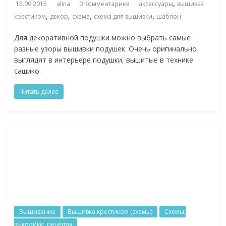
,
15.09.2015
alina
0 Комментариев
аксессуары
вышивка
,
,
,
,
крестиком
декор
схема
схема для вышивки
шаблон
Для декоративной подушки можно выбрать самые
разные узоры вышивки подушек. Очень оригинально
выглядят в интерьере подушки, вышитые в технике
сашико.
Читать далее
Вышивание
Вышивка крестиком (схемы)
Схемы,
выкройки, рецепты