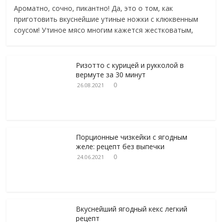
Ароматно, сочно, пикантно! Да, это о том, как
приготовить вкуснейшие утиные ножки с клюквенным
соусом! Утиное мясо многим кажется жестковатым,
Ризотто с курицей и рукколой в
вермуте за 30 минут
0
26.08.2021
Порционные чизкейки с ягодным
желе: рецепт без выпечки
0
24.06.2021
Вкуснейший ягодный кекс легкий
рецепт