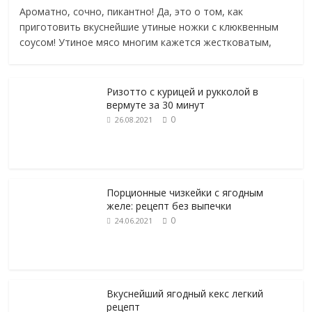
Ароматно, сочно, пикантно! Да, это о том, как
приготовить вкуснейшие утиные ножки с клюквенным
соусом! Утиное мясо многим кажется жестковатым,
Ризотто с курицей и рукколой в
вермуте за 30 минут
0
26.08.2021
Порционные чизкейки с ягодным
желе: рецепт без выпечки
0
24.06.2021
Вкуснейший ягодный кекс легкий
рецепт