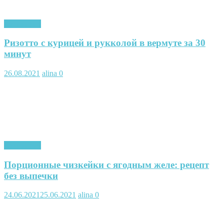
Кулинария
Ризотто с курицей и рукколой в вермуте за 30
минут
26.08.2021
alina
0
Кулинария
Порционные чизкейки с ягодным желе: рецепт
без выпечки
24.06.2021
25.06.2021
alina
0