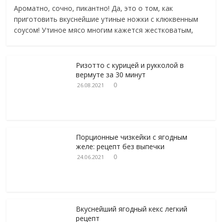
Ароматно, сочно, пикантно! Да, это о том, как
приготовить вкуснейшие утиные ножки с клюквенным
соусом! Утиное мясо многим кажется жестковатым,
Ризотто с курицей и рукколой в
вермуте за 30 минут
0
26.08.2021
Порционные чизкейки с ягодным
желе: рецепт без выпечки
0
24.06.2021
Вкуснейший ягодный кекс легкий
рецепт