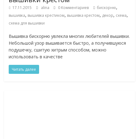
,
17.11.2015
alina
0 Комментариев
бискорню
,
,
,
,
,
вышивка
вышивка крестиком
вышивка крестом
декор
схема
схема для вышивки
Вышивка бискорню увлекла многих любителей вышивки.
Небольшой узор вышивается быстро, а получившуюся
подушечку, сшитую хитрым способом, можно
использовать в качестве
Читать далее