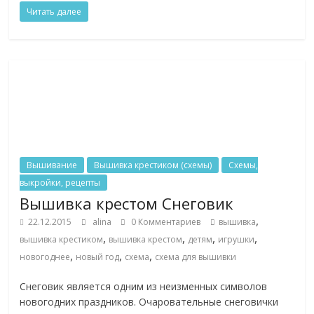
Читать далее
Вышивание
Вышивка крестиком (схемы)
Схемы,
выкройки, рецепты
Вышивка крестом Снеговик
,
22.12.2015
alina
0 Комментариев
вышивка
,
,
,
,
вышивка крестиком
вышивка крестом
детям
игрушки
,
,
,
новогоднее
новый год
схема
схема для вышивки
Снеговик является одним из неизменных символов
новогодних праздников. Очаровательные снеговички