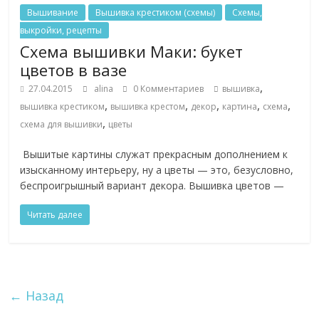
Вышивание
Вышивка крестиком (схемы)
Схемы,
выкройки, рецепты
Схема вышивки Маки: букет
цветов в вазе
,
27.04.2015
alina
0 Комментариев
вышивка
,
,
,
,
,
вышивка крестиком
вышивка крестом
декор
картина
схема
,
схема для вышивки
цветы
Вышитые картины служат прекрасным дополнением к
изысканному интерьеру, ну а цветы — это, безусловно,
беспроигрышный вариант декора. Вышивка цветов —
Читать далее
← Назад