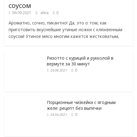
соусом
09.09.2021
alina
0
Ароматно, сочно, пикантно! Да, это о том, как
приготовить вкуснейшие утиные ножки с клюквенным
соусом! Утиное мясо многим кажется жестковатым,
Ризотто с курицей и рукколой в
вермуте за 30 минут
0
26.08.2021
Порционные чизкейки с ягодным
желе: рецепт без выпечки
0
24.06.2021