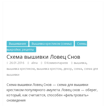
Вышивание
Вышивка крестиком (схемы)
Схемы,
выкройки, рецепты
Схема вышивки Ловец Снов
,
26.01.2016
alina
0 Комментариев
вышивка
,
,
,
,
вышивка крестиком
вышивка крестом
декор
схема
схема для
вышивки
Схема вышивки Ловец Снов — схема для вышивки
крестиком популярного амулета. Ловец снов — оберег,
который, как считается, способен «фильтровать»
сновидения