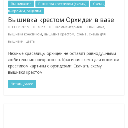
Вышивание
Вышивка крестиком (схемы)
Схемы,
выкройки, рецепты
Вышивка крестом Орхидеи в вазе
,
11.08.2015
alina
0 Комментариев
вышивка
,
,
,
вышивка крестиком
вышивка крестом
схема
схема для
,
вышивки
цветы
Нежные красавицы орхидеи не оставят равнодушными
любительниц прекрасного. Красивая схема для вышивки
крестиком картины с орхидеями: Скачать схему
вышивки крестом
Читать далее