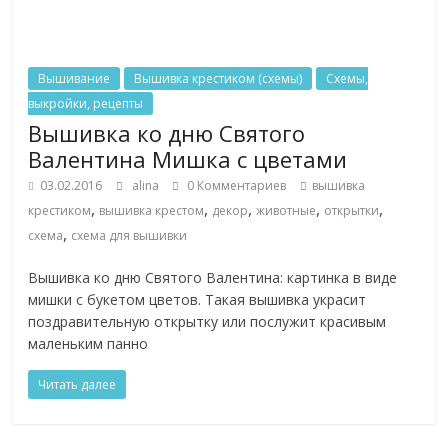
Вышивание
Вышивка крестиком (схемы)
Схемы,
выкройки, рецепты
Вышивка ко дню Святого
Валентина Мишка с цветами
03.02.2016
alina
0 Комментариев
вышивка
,
,
,
,
,
крестиком
вышивка крестом
декор
животные
открытки
,
схема
схема для вышивки
Вышивка ко дню Святого Валентина: картинка в виде
мишки с букетом цветов. Такая вышивка украсит
поздравительную открытку или послужит красивым
маленьким панно
Читать далее