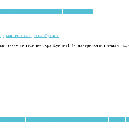
 другие бумажные техники МК
Мастер-классы
ор
,
мастер-класс
,
скрапбукинг
ми руками в технике скрапбукинг! Вы наверняка встречали под
е рукоделие
Квиллинг и бумажное рукоделие (схемы)
Роспись
С