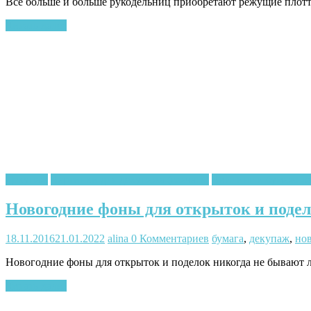
Все больше и больше рукодельниц приобретают режущие плотт
Читать далее
Декупаж
Картинки для декупажа (скачать)
Квилинг и бумажное
Новогодние фоны для открыток и поде
18.11.2016
21.01.2022
alina
0 Комментариев
бумага
,
декупаж
,
но
Новогодние фоны для открыток и поделок никогда не бывают л
Читать далее