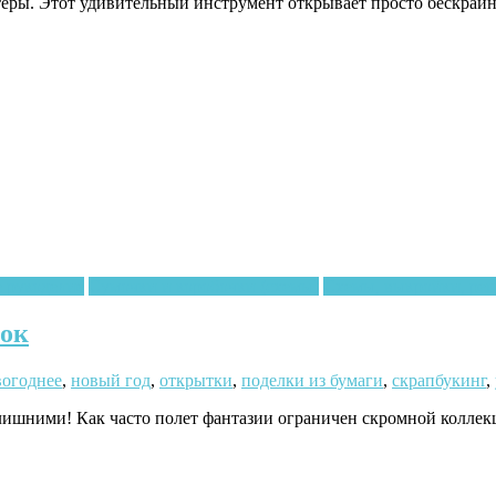
еры. Этот удивительный инструмент открывает просто бескрайн
 рукоделие
Сумочки и коробочки (схемы)
Схемы, выкройки, ре
лок
вогоднее
,
новый год
,
открытки
,
поделки из бумаги
,
скрапбукинг
,
ишними! Как часто полет фантазии ограничен скромной коллекц