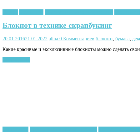
Другое
Другое МК
Квилинг и бумажное рукоделие
Квиллинг и
Блокнот в технике скрапбукинг
20.01.2016
21.01.2022
alina
0 Комментариев
блокнот
,
бумага
,
дек
Какие красивые и эксклюзивные блокноты можно сделать свои
Читать далее
Вышивание
Другие виды вышивки (схемы)
Квилинг и бумажно