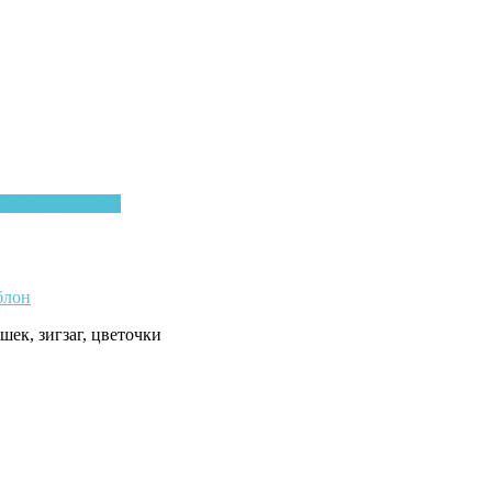
ройки, рецепты
блон
шек, зигзаг, цветочки