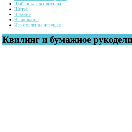
Шаблоны для плоттера
Шитьё
Вязание
Вышивание
Изготовление игрушек
Квилинг и бумажное рукодели