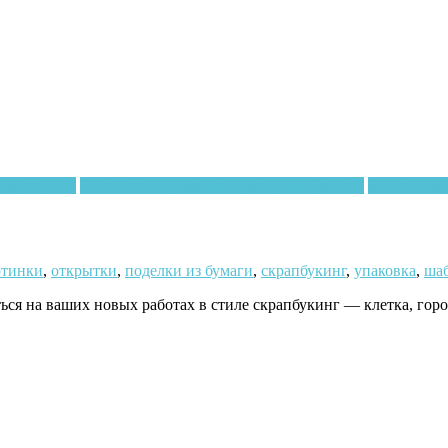
 рукоделие
Квиллинг и бумажное рукоделие (схемы)
Схемы, вык
ртинки
,
открытки
,
поделки из бумаги
,
скрапбукинг
,
упаковка
,
ша
ься на ваших новых работах в стиле скрапбукинг — клетка, горо