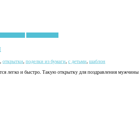
техники МК
Мастер-классы
и
,
открытки
,
поделки из бумаги
,
с детьми
,
шаблон
ся легко и быстро. Такую открытку для поздравления мужчины 