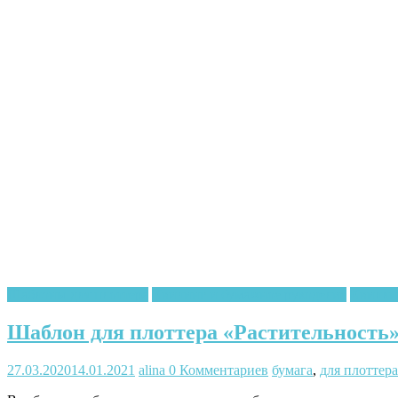
Шаблоны для плоттера
Квилинг и бумажное рукоделие
Квиллин
Шаблон для плоттера «Растительность
27.03.2020
14.01.2021
alina
0 Комментариев
бумага
,
для плоттера