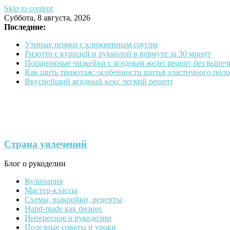
Skip to content
Суббота, 8 августа, 2026
Последние:
Утиные ножки с клюквенным соусом
Ризотто с курицей и рукколой в вермуте за 30 минут
Порционные чизкейки с ягодным желе: рецепт без выпеч
Как шить трикотаж: особенности шитья эластичного пол
Вкуснейший ягодный кекс легкий рецепт
Страна увлечений
Блог о рукоделии
Кулинария
Мастер-классы
Схемы, выкройки, рецепты
Hand-made как бизнес
Интересное о рукоделии
Полезные советы и уроки