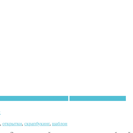
г и бумажное рукоделие (схемы)
Схемы, выкройки, рецепты
»
,
открытки
,
скрапбукинг
,
шаблон