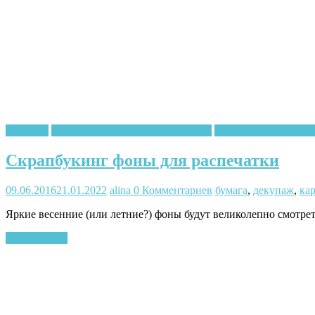
Декупаж
Картинки для декупажа (скачать)
Квилинг и бумажное
Скрапбукинг фоны для распечатки
09.06.2016
21.01.2022
alina
0 Комментариев
бумага
,
декупаж
,
ка
Яркие весенние (или летние?) фоны будут великолепно смотрет
Читать далее