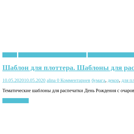
Другое
Картинки для декупажа (скачать)
Квилинг и бумажное 
Шаблон для плоттера. Шаблоны для ра
10.05.2020
10.05.2020
alina
0 Комментариев
бумага
,
декор
,
для п
Тематические шаблоны для распечатки День Рождения с очаро
Читать далее