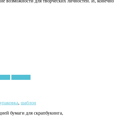
ие возможности для творческих личностей. И, конечно
цепты
Упаковка
упаковка
,
шаблон
ией бумаги для скрапбукинга,