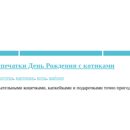
рукоделие
Квиллинг и бумажное рукоделие (схемы)
Схемы, выкр
спечатки День Рождения с котиками
лоттера
,
картинки
,
коты
,
шаблон
вательными кошечками, капкейками и подарочками точно пригод