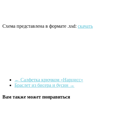
Схема представлена в формате .xsd:
скачать
←
Салфетка крючком «Нарцисс»
Браслет из бисера и бусин
→
Вам также может понравиться