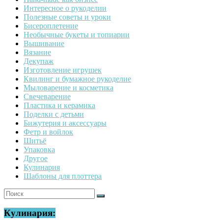
Интересное о рукоделии
Полезные советы и уроки
Бисероплетение
Необычные букеты и топиарии
Вышивание
Вязание
Декупаж
Изготовление игрушек
Квилинг и бумажное рукоделие
Мыловарение и косметика
Свечеварение
Пластика и керамика
Поделки с детьми
Бижутерия и аксессуары
Фетр и войлок
Шитьё
Упаковка
Другое
Кулинария
Шаблоны для плоттера
Кулинария: