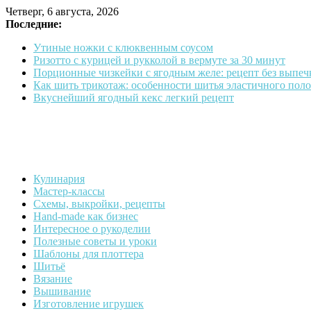
Skip
Четверг, 6 августа, 2026
to
Последние:
content
Утиные ножки с клюквенным соусом
Ризотто с курицей и рукколой в вермуте за 30 минут
Порционные чизкейки с ягодным желе: рецепт без выпеч
Как шить трикотаж: особенности шитья эластичного пол
Вкуснейший ягодный кекс легкий рецепт
Кулинария
Страна
Мастер-классы
увлечений
Схемы, выкройки, рецепты
Hand-made как бизнес
Блог
Интересное о рукоделии
о
Полезные советы и уроки
рукоделии
Шаблоны для плоттера
Шитьё
Вязание
Вышивание
Изготовление игрушек