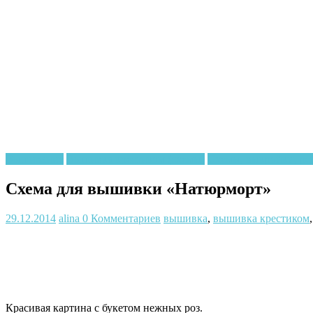
Вышивание
Вышивка крестиком (схемы)
Схемы, выкройки, ре
Схема для вышивки «Натюрморт»
29.12.2014
alina
0 Комментариев
вышивка
,
вышивка крестиком
Красивая картина с букетом нежных роз.