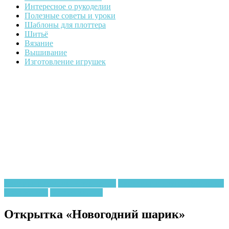
Интересное о рукоделии
Полезные советы и уроки
Шаблоны для плоттера
Шитьё
Вязание
Вышивание
Изготовление игрушек
Квилинг и бумажное рукоделие
Квиллинг и другие бумажные
техники МК
Мастер-классы
Открытка «Новогодний шарик»