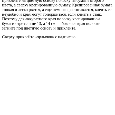
приклейте на цветную основу полоску из бумаги второго
цвета, а сверху крепированную бумагу. Крепированная бумага
тонкая и легко рвется, а еще немного растягивается, клеить ее
неудобно и края могут топорщиться, если клеить в стык.
Поэтому для аккуратного края полоску крепированной
бумаги отрезали не 13, а 14 см — боковые края полоски
загните под цветную основу и приклейте.
Сверху приклейте «ярлычок» с надписью.