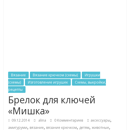
Вязание
Вязание крючком (схемы)
Игрушки
(схемы)
Изготовление игрушек
Схемы, выкройки,
рецепты
Брелок для ключей
«Мишка»
,
09.12.2014
alina
0 Комментариев
аксессуары
,
,
,
,
,
амигуруми
вязание
вязание крючком
детям
животные