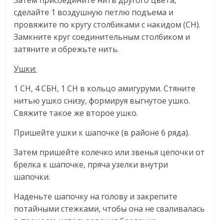
Затем присоедините нить другого цвета,
сделайте 1 воздушную петлю подъема и
провяжите по кругу столбиками с накидом (СН).
Замкните круг соединительным столбиком и
затяните и обрежьте нить.
Ушки:
1 СН, 4 СБН, 1 СН в кольцо амигуруми. Стяните
нитью ушко снизу, формируя выгнутое ушко.
Свяжите такое же второе ушко.
Пришейте ушки к шапочке (в районе 6 ряда).
Затем пришейте колечко или звенья цепочки от
брелка к шапочке, пряча узелки внутри
шапочки.
Наденьте шапочку на голову и закрепите
потайными стежками, чтобы она не сваливалась