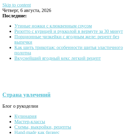
Skip to content
Четверг, 6 августа, 2026
Последние:
Утиные ножки с клюквенным соусом
Ризотто с курицей и рукколой в вермуте за 30 минут
Порционные чизкейки с ягодным желе: рецепт без
выпечки
Как шить трикотаж: особенности шитья эластичного
полотна
Вкуснейший ягодный кекс легкий рецепт
Страна увлечений
Блог о рукоделии
Кулинария
Мастер-классы
Схемы, выкройки, рецепты
Hand-made как бизнес