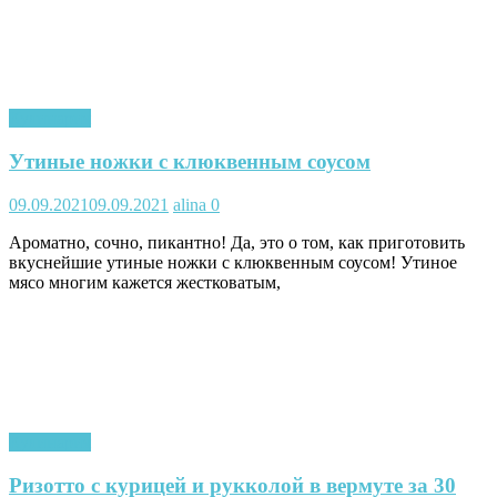
Кулинария
Утиные ножки с клюквенным соусом
09.09.2021
09.09.2021
alina
0
Ароматно, сочно, пикантно! Да, это о том, как приготовить
вкуснейшие утиные ножки с клюквенным соусом! Утиное
мясо многим кажется жестковатым,
Кулинария
Ризотто с курицей и рукколой в вермуте за 30