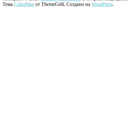
Тема
ColorMag
от ThemeGrill. Создано на
WordPress
.