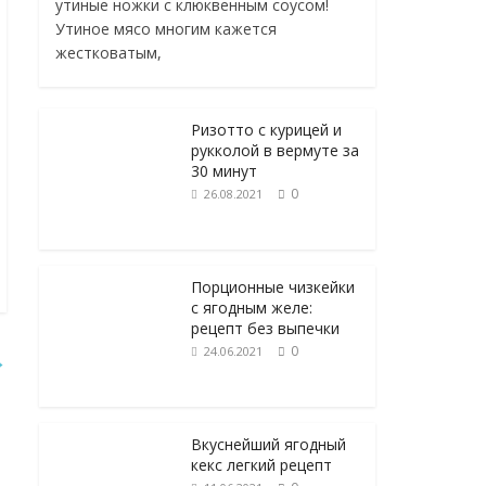
утиные ножки с клюквенным соусом!
Утиное мясо многим кажется
жестковатым,
Ризотто с курицей и
рукколой в вермуте за
30 минут
0
26.08.2021
Порционные чизкейки
с ягодным желе:
рецепт без выпечки
0
24.06.2021
→
Вкуснейший ягодный
кекс легкий рецепт