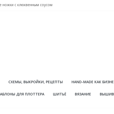
е ножки с клюквенным соусом
о с курицей и рукколой в вермуте за 30 минут
онные чизкейки с ягодным желе: рецепт без выпечки
ить трикотаж: особенности шитья эластичного полотна
йший ягодный кекс легкий рецепт
СХЕМЫ, ВЫКРОЙКИ, РЕЦЕПТЫ
HAND-MADE КАК БИЗНЕ
АБЛОНЫ ДЛЯ ПЛОТТЕРА
ШИТЬЁ
ВЯЗАНИЕ
ВЫШИВ