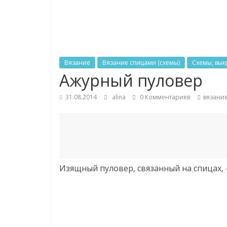
рукоделии
Вязание
Вязание спицами (схемы)
Схемы, вык
Ажурный пуловер
31.08.2014
alina
0 Комментариев
вязани
Изящный пуловер, связанный на спицах, 