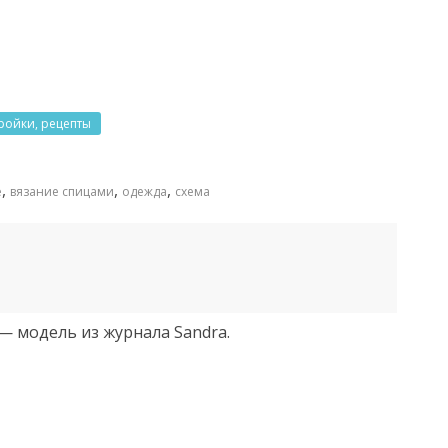
ройки, рецепты
,
,
,
е
вязание спицами
одежда
схема
— модель из журнала Sandra.