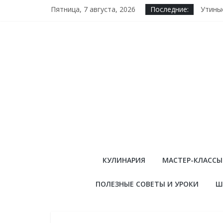
Skip
Пятница, 7 августа, 2026
Последние:
Утины
to
Ризотт
content
Порци
Как ш
Вкусне
Страна
КУЛИНАРИЯ
МАСТЕР-КЛАССЫ
увлечений
ПОЛЕЗНЫЕ СОВЕТЫ И УРОКИ
Ш
Блог
о