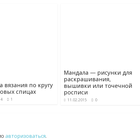
Мандала — рисунки для
раскрашивания,
а вязания по кругу
вышивки или точечной
говых спицах
росписи
14
1
11.02.2015
0
мо
авторизоваться
.