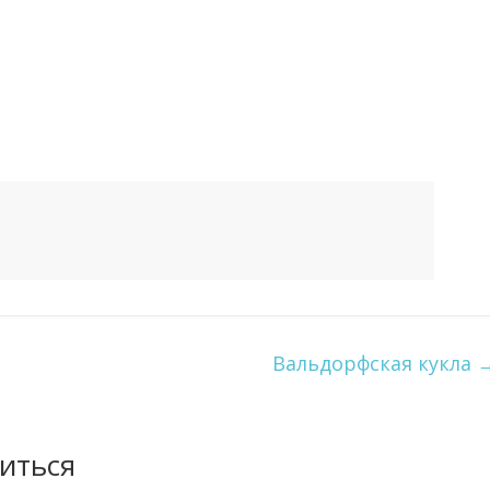
Вальдорфская кукла
иться