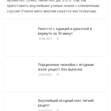
Ароматно, сочно, пикантно! Да, это о том, как
приготовить вкуснейшие утиные ножки с клюквенным
соусом! Утиное мясо многим кажется жестковатым,
Ризотто с курицей и рукколой в
вермуте за 30 минут
0
26.08.2021
Порционные чизкейки с ягодным
желе: рецепт без выпечки
0
24.06.2021
Вкуснейший ягодный кекс легкий
рецепт
0
11.06.2021