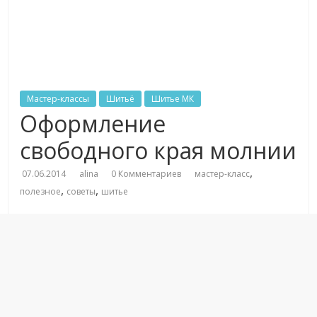
Мастер-классы
Шитьё
Шитье МК
Оформление
свободного края молнии
,
07.06.2014
alina
0 Комментариев
мастер-класс
,
,
полезное
советы
шитье