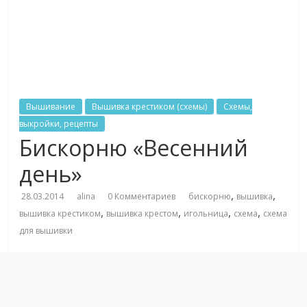
Вышивание
Вышивка крестиком (схемы)
Схемы,
выкройки, рецепты
Бискорню «Весенний
день»
,
,
28.03.2014
alina
0 Комментариев
бискорню
вышивка
,
,
,
,
вышивка крестиком
вышивка крестом
игольница
схема
схема
для вышивки